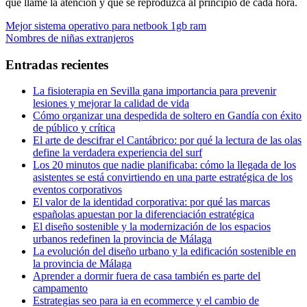
que llame la atención y que se reproduzca al principio de cada hora.
Navegación
Entrada
Mejor sistema operativo para netbook 1gb ram
anterior:
Entrada
Nombres de niñas extranjeros
de
siguiente:
entradas
Entradas recientes
La fisioterapia en Sevilla gana importancia para prevenir
lesiones y mejorar la calidad de vida
Cómo organizar una despedida de soltero en Gandía con éxito
de público y crítica
El arte de descifrar el Cantábrico: por qué la lectura de las olas
define la verdadera experiencia del surf
Los 20 minutos que nadie planificaba: cómo la llegada de los
asistentes se está convirtiendo en una parte estratégica de los
eventos corporativos
El valor de la identidad corporativa: por qué las marcas
españolas apuestan por la diferenciación estratégica
El diseño sostenible y la modernización de los espacios
urbanos redefinen la provincia de Málaga
La evolución del diseño urbano y la edificación sostenible en
la provincia de Málaga
Aprender a dormir fuera de casa también es parte del
campamento
Estrategias seo para ia en ecommerce y el cambio de