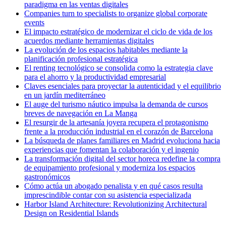
paradigma en las ventas digitales
Companies turn to specialists to organize global corporate
events
El impacto estratégico de modernizar el ciclo de vida de los
acuerdos mediante herramientas digitales
La evolución de los espacios habitables mediante la
planificación profesional estratégica
El renting tecnológico se consolida como la estrategia clave
para el ahorro y la productividad empresarial
Claves esenciales para proyectar la autenticidad y el equilibrio
en un jardín mediterráneo
El auge del turismo náutico impulsa la demanda de cursos
breves de navegación en La Manga
El resurgir de la artesanía joyera recupera el protagonismo
frente a la producción industrial en el corazón de Barcelona
La búsqueda de planes familiares en Madrid evoluciona hacia
experiencias que fomentan la colaboración y el ingenio
La transformación digital del sector horeca redefine la compra
de equipamiento profesional y moderniza los espacios
gastronómicos
Cómo actúa un abogado penalista y en qué casos resulta
imprescindible contar con su asistencia especializada
Harbor Island Architecture: Revolutionizing Architectural
Design on Residential Islands