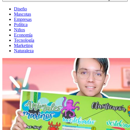
Diseño
Mascotas
Empresas
Política
Niños
Economía
Tecnología
Marketing
Naturaleza