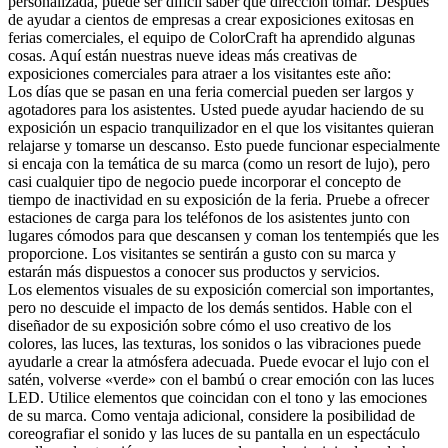
personalizada, puede ser difícil saber qué dirección tomar. Después
de ayudar a cientos de empresas a crear exposiciones exitosas en
ferias comerciales, el equipo de ColorCraft ha aprendido algunas
cosas. Aquí están nuestras nueve ideas más creativas de
exposiciones comerciales para atraer a los visitantes este año:
Los días que se pasan en una feria comercial pueden ser largos y
agotadores para los asistentes. Usted puede ayudar haciendo de su
exposición un espacio tranquilizador en el que los visitantes quieran
relajarse y tomarse un descanso. Esto puede funcionar especialmente
si encaja con la temática de su marca (como un resort de lujo), pero
casi cualquier tipo de negocio puede incorporar el concepto de
tiempo de inactividad en su exposición de la feria. Pruebe a ofrecer
estaciones de carga para los teléfonos de los asistentes junto con
lugares cómodos para que descansen y coman los tentempiés que les
proporcione. Los visitantes se sentirán a gusto con su marca y
estarán más dispuestos a conocer sus productos y servicios.
Los elementos visuales de su exposición comercial son importantes,
pero no descuide el impacto de los demás sentidos. Hable con el
diseñador de su exposición sobre cómo el uso creativo de los
colores, las luces, las texturas, los sonidos o las vibraciones puede
ayudarle a crear la atmósfera adecuada. Puede evocar el lujo con el
satén, volverse «verde» con el bambú o crear emoción con las luces
LED. Utilice elementos que coincidan con el tono y las emociones
de su marca. Como ventaja adicional, considere la posibilidad de
coreografiar el sonido y las luces de su pantalla en un espectáculo