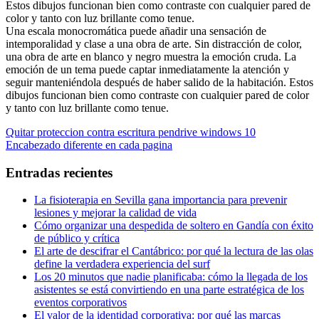
Estos dibujos funcionan bien como contraste con cualquier pared de
color y tanto con luz brillante como tenue.
Una escala monocromática puede añadir una sensación de
intemporalidad y clase a una obra de arte. Sin distracción de color,
una obra de arte en blanco y negro muestra la emoción cruda. La
emoción de un tema puede captar inmediatamente la atención y
seguir manteniéndola después de haber salido de la habitación. Estos
dibujos funcionan bien como contraste con cualquier pared de color
y tanto con luz brillante como tenue.
Navegación
Entrada
Quitar proteccion contra escritura pendrive windows 10
anterior:
Entrada
Encabezado diferente en cada pagina
de
siguiente:
entradas
Entradas recientes
La fisioterapia en Sevilla gana importancia para prevenir
lesiones y mejorar la calidad de vida
Cómo organizar una despedida de soltero en Gandía con éxito
de público y crítica
El arte de descifrar el Cantábrico: por qué la lectura de las olas
define la verdadera experiencia del surf
Los 20 minutos que nadie planificaba: cómo la llegada de los
asistentes se está convirtiendo en una parte estratégica de los
eventos corporativos
El valor de la identidad corporativa: por qué las marcas