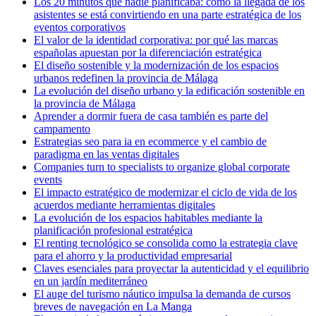
Los 20 minutos que nadie planificaba: cómo la llegada de los
asistentes se está convirtiendo en una parte estratégica de los
eventos corporativos
El valor de la identidad corporativa: por qué las marcas
españolas apuestan por la diferenciación estratégica
El diseño sostenible y la modernización de los espacios
urbanos redefinen la provincia de Málaga
La evolución del diseño urbano y la edificación sostenible en
la provincia de Málaga
Aprender a dormir fuera de casa también es parte del
campamento
Estrategias seo para ia en ecommerce y el cambio de
paradigma en las ventas digitales
Companies turn to specialists to organize global corporate
events
El impacto estratégico de modernizar el ciclo de vida de los
acuerdos mediante herramientas digitales
La evolución de los espacios habitables mediante la
planificación profesional estratégica
El renting tecnológico se consolida como la estrategia clave
para el ahorro y la productividad empresarial
Claves esenciales para proyectar la autenticidad y el equilibrio
en un jardín mediterráneo
El auge del turismo náutico impulsa la demanda de cursos
breves de navegación en La Manga