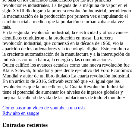
revoluciones industriales. La llegada de la máquina de vapor en el
siglo XVIII dio lugar a la primera revolución industrial, permitiendo
la mecanización de la producción por primera vez e impulsando el
cambio social a medida que la población se urbanizaba cada vez
más.
En la segunda revolución industrial, la electricidad y otros avances
científicos condujeron a la producción en masa. La tercera
revolución industrial, que comenzó en la década de 1950, vio la
aparición de los ordenadores y la tecnología digital. Esto condujo a
la creciente automatización de la manufactura y a la interrupción de
industrias como la banca, la energía y las comunicaciones.
Quien calificó los avances actuales como una nueva revolución fue
Klaus Schwab, fundador y presidente ejecutivo del Foro Económico
Mundial y autor de un libro titulado La cuarta revolución industrial.
En un artículo de 2016, Schwab escribió que «al igual que las
revoluciones que la precedieron, la Cuarta Revolución Industrial
tiene el potencial de aumentar los niveles de ingresos globales y
mejorar la calidad de vida de las poblaciones de todo el mundo.»
Navegación
Entrada
Como pasar un video de youtube a una usb
anterior:
Entrada
Rdw alto en sangre
de
siguiente:
entradas
Entradas recientes