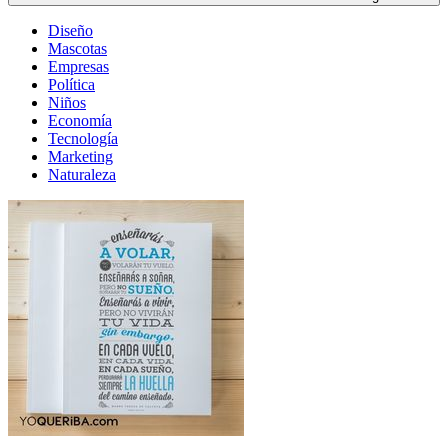
Diseño
Mascotas
Empresas
Política
Niños
Economía
Tecnología
Marketing
Naturaleza