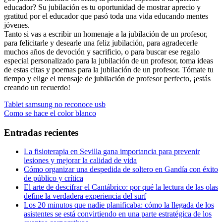
educador? Su jubilación es tu oportunidad de mostrar aprecio y
gratitud por el educador que pasó toda una vida educando mentes
jóvenes.
Tanto si vas a escribir un homenaje a la jubilación de un profesor,
para felicitarle y desearle una feliz jubilación, para agradecerle
muchos años de devoción y sacrificio, o para buscar ese regalo
especial personalizado para la jubilación de un profesor, toma ideas
de estas citas y poemas para la jubilación de un profesor. Tómate tu
tiempo y elige el mensaje de jubilación de profesor perfecto, ¡estás
creando un recuerdo!
Navegación
Entrada
Tablet samsung no reconoce usb
anterior:
Entrada
Como se hace el color blanco
de
siguiente:
entradas
Entradas recientes
La fisioterapia en Sevilla gana importancia para prevenir
lesiones y mejorar la calidad de vida
Cómo organizar una despedida de soltero en Gandía con éxito
de público y crítica
El arte de descifrar el Cantábrico: por qué la lectura de las olas
define la verdadera experiencia del surf
Los 20 minutos que nadie planificaba: cómo la llegada de los
asistentes se está convirtiendo en una parte estratégica de los