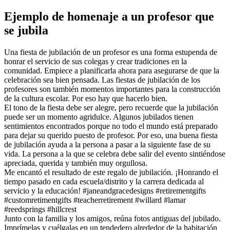
Ejemplo de homenaje a un profesor que
se jubila
Una fiesta de jubilación de un profesor es una forma estupenda de
honrar el servicio de sus colegas y crear tradiciones en la
comunidad. Empiece a planificarla ahora para asegurarse de que la
celebración sea bien pensada. Las fiestas de jubilación de los
profesores son también momentos importantes para la construcción
de la cultura escolar. Por eso hay que hacerlo bien.
El tono de la fiesta debe ser alegre, pero recuerde que la jubilación
puede ser un momento agridulce. Algunos jubilados tienen
sentimientos encontrados porque no todo el mundo está preparado
para dejar su querido puesto de profesor. Por eso, una buena fiesta
de jubilación ayuda a la persona a pasar a la siguiente fase de su
vida. La persona a la que se celebra debe salir del evento sintiéndose
apreciada, querida y también muy orgullosa.
Me encantó el resultado de este regalo de jubilación. ¡Honrando el
tiempo pasado en cada escuela/distrito y la carrera dedicada al
servicio y la educación! #janeandgracedesigns #retirementgifts
#customretimentgifts #teacherretirement #willard #lamar
#reedsprings #hillcrest
Junto con la familia y los amigos, reúna fotos antiguas del jubilado.
Imprímelas y cuélgalas en un tendedero alrededor de la habitación