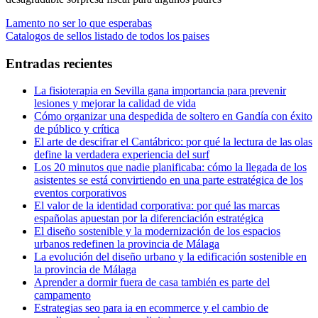
Navegación
Entrada
Lamento no ser lo que esperabas
anterior:
Entrada
Catalogos de sellos listado de todos los paises
de
siguiente:
entradas
Entradas recientes
La fisioterapia en Sevilla gana importancia para prevenir
lesiones y mejorar la calidad de vida
Cómo organizar una despedida de soltero en Gandía con éxito
de público y crítica
El arte de descifrar el Cantábrico: por qué la lectura de las olas
define la verdadera experiencia del surf
Los 20 minutos que nadie planificaba: cómo la llegada de los
asistentes se está convirtiendo en una parte estratégica de los
eventos corporativos
El valor de la identidad corporativa: por qué las marcas
españolas apuestan por la diferenciación estratégica
El diseño sostenible y la modernización de los espacios
urbanos redefinen la provincia de Málaga
La evolución del diseño urbano y la edificación sostenible en
la provincia de Málaga
Aprender a dormir fuera de casa también es parte del
campamento
Estrategias seo para ia en ecommerce y el cambio de