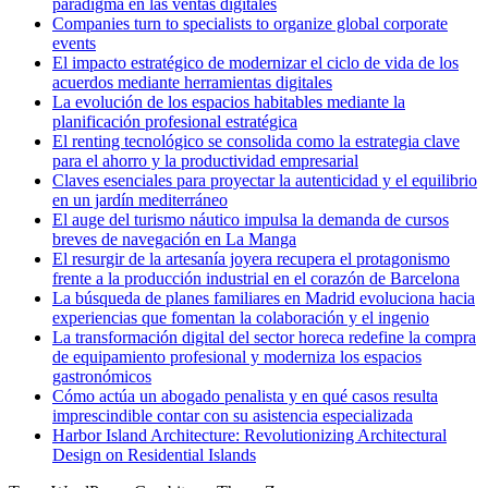
paradigma en las ventas digitales
Companies turn to specialists to organize global corporate
events
El impacto estratégico de modernizar el ciclo de vida de los
acuerdos mediante herramientas digitales
La evolución de los espacios habitables mediante la
planificación profesional estratégica
El renting tecnológico se consolida como la estrategia clave
para el ahorro y la productividad empresarial
Claves esenciales para proyectar la autenticidad y el equilibrio
en un jardín mediterráneo
El auge del turismo náutico impulsa la demanda de cursos
breves de navegación en La Manga
El resurgir de la artesanía joyera recupera el protagonismo
frente a la producción industrial en el corazón de Barcelona
La búsqueda de planes familiares en Madrid evoluciona hacia
experiencias que fomentan la colaboración y el ingenio
La transformación digital del sector horeca redefine la compra
de equipamiento profesional y moderniza los espacios
gastronómicos
Cómo actúa un abogado penalista y en qué casos resulta
imprescindible contar con su asistencia especializada
Harbor Island Architecture: Revolutionizing Architectural
Design on Residential Islands