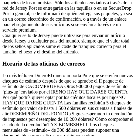
paquetes de los minoristas. Sólo los artículos enviados a través de la
red de Jersey Post se entregarán en las taquillas o en su SecureDrop.
Por lo general, se le informará de quién entrega sus paquetes, ya sea
en un correo electrónico de confirmación, o a través de un enlace
para el seguimiento de sus artículos si se envían a través de un
servicio premium.
Cualquier sello de Jersey puede utilizarse para enviar un artículo
desde Jersey a cualquier país del mundo, siempre que el valor total
de los sellos aplicados sume el coste de franqueo correcto para el
tamaño, el peso y el destino del artículo.
Horario de las oficinas de correos
Lo más leído en DineroEl dinero importa Pide que se envíen nuevos
cheques de estímulo después de que se apruebe el II paquete de
estímulo de CACOMPRUEBA Otros 900.000 pagos de estímulo
‘plus-up’ enviados por el IRSNO HAY QUE DARSE CUENTA
Por qué podría querer optar por los créditos fiscales por hijosNO
HAY QUE DARSE CUENTA Las familias recibirán 5 cheques de
estímulo por valor de hasta 1.500 dólares en sus cuentas a finales de
añoDESEMPEÑO DEL FONDO ¿Sigues esperando tu devolución
de impuestos por desempleo de 10.200 dólares? Cómo comprobar el
estado de la devoluciónTAX BOMBSHELL Los cheques
mensuales de «estímulo» de 300 dólares pueden suponer una
desagradable sorpresa fiscal para algunos padres