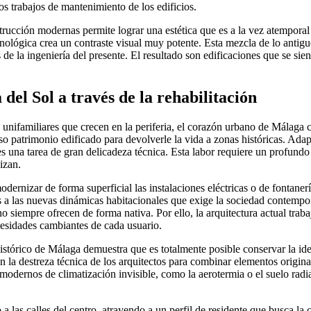
los trabajos de mantenimiento de los edificios.
trucción modernas permite lograr una estética que es a la vez atempora
ecnológica crea un contraste visual muy potente. Esta mezcla de lo antig
e la ingeniería del presente. El resultado son edificaciones que se siente
del Sol a través de la rehabilitación
s unifamiliares que crecen en la periferia, el corazón urbano de Málaga ca
so patrimonio edificado para devolverle la vida a zonas históricas. Adap
 es una tarea de gran delicadeza técnica. Esta labor requiere un profund
izan.
dernizar de forma superficial las instalaciones eléctricas o de fontaner
a las nuevas dinámicas habitacionales que exige la sociedad contemporá
no siempre ofrecen de forma nativa. Por ello, la arquitectura actual trab
cesidades cambiantes de cada usuario.
histórico de Málaga demuestra que es totalmente posible conservar la ide
en la destreza técnica de los arquitectos para combinar elementos orig
 modernos de climatización invisible, como la aerotermia o el suelo radi
las calles del centro, atrayendo a un perfil de residente que busca la cu