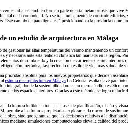
zonas verdes urbanas también forman parte de esta metamorfosis que viv
mbiental de la comunidad. No se trata únicamente de construir edificios,
os. Este cambio de paradigma está posicionando a la provincia como un 
 de un estudio de arquitectura en Málaga
eto de gestionar las altas temperaturas del verano manteniendo un confor
az y necesaria ante esta realidad climática tan marcada en la región. Pa
e elementos de sombreado y la creación de corrientes de aire interiores q
 refrigeración mecánica, favoreciendo un estilo de vida más saludable 
na prioridad absoluta para los nuevos propietarios que deciden asentars
 al
estudio de arquitectura en Málaga
La Celosía resulta clave para inte
ión integral, donde la sostenibilidad no es un mero añadido estético o una
ligente de los espacios interiores. Gracias a este método, se logra reduc
 aliada imprescindible en todas las fases de planificación, diseño y vis
permite a los futuros propietarios explorar cada rincón de sus inmuebles
e la obra, sino que garantiza que las decisiones relativas a la distribuci
nicos mediante simulaciones computacionales eleva la calidad del produ