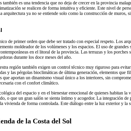
les también es una tendencia que no deja de crecer en la provincia mal
limatización se realicen de forma intuitiva y eficiente. Este nivel de pe
La arquitectura ya no se entiende solo como la construcción de muros, s
l
ónico de primer orden que debe ser tratado con especial respeto. Los arq
mento moldeador de los volúmenes y los espacios. El uso de grandes supe
 contemporáneas en el litoral de la provincia. Las terrazas y los porche
ogedoras durante los doce meses del año.
estra región también exigen un control técnico muy riguroso para evitar 
adas y las pérgolas bioclimáticas de última generación, elementos que fi
s que aportan un dinamismo visual único a los interiores, sin compromete
ecesaria con el confort climático.
icológica del espacio y en el bienestar emocional de quienes habitan la
o, o que un gran salón se sienta íntimo y acogedor. La integración de pa
la vivienda de forma controlada. Este diálogo entre la luz exterior y la 
vienda de la Costa del Sol