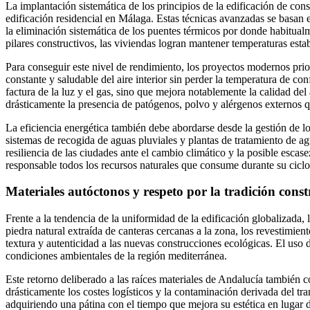
La implantación sistemática de los principios de la edificación de con
edificación residencial en Málaga. Estas técnicas avanzadas se basan e
la eliminación sistemática de los puentes térmicos por donde habitualm
pilares constructivos, las viviendas logran mantener temperaturas est
Para conseguir este nivel de rendimiento, los proyectos modernos prior
constante y saludable del aire interior sin perder la temperatura de co
factura de la luz y el gas, sino que mejora notablemente la calidad del 
drásticamente la presencia de patógenos, polvo y alérgenos externos q
La eficiencia energética también debe abordarse desde la gestión de lo
sistemas de recogida de aguas pluviales y plantas de tratamiento de agu
resiliencia de las ciudades ante el cambio climático y la posible esc
responsable todos los recursos naturales que consume durante su ciclo
Materiales autóctonos y respeto por la tradición cons
Frente a la tendencia de la uniformidad de la edificación globalizada,
piedra natural extraída de canteras cercanas a la zona, los revestimien
textura y autenticidad a las nuevas construcciones ecológicas. El uso
condiciones ambientales de la región mediterránea.
Este retorno deliberado a las raíces materiales de Andalucía también c
drásticamente los costes logísticos y la contaminación derivada del t
adquiriendo una pátina con el tiempo que mejora su estética en lugar 