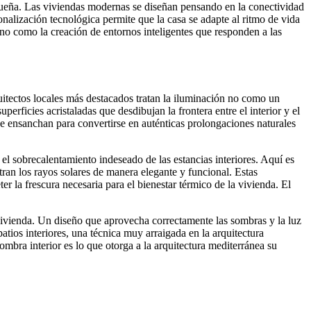
agueña. Las viviendas modernas se diseñan pensando en la conectividad
rsonalización tecnológica permite que la casa se adapte al ritmo de vida
ino como la creación de entornos inteligentes que responden a las
uitectos locales más destacados tratan la iluminación no como un
rficies acristaladas que desdibujan la frontera entre el interior y el
s se ensanchan para convertirse en auténticas prolongaciones naturales
el sobrecalentamiento indeseado de las estancias interiores. Aquí es
ltran los rayos solares de manera elegante y funcional. Estas
r la frescura necesaria para el bienestar térmico de la vivienda. El
 vivienda. Un diseño que aprovecha correctamente las sombras y la luz
tios interiores, una técnica muy arraigada en la arquitectura
sombra interior es lo que otorga a la arquitectura mediterránea su