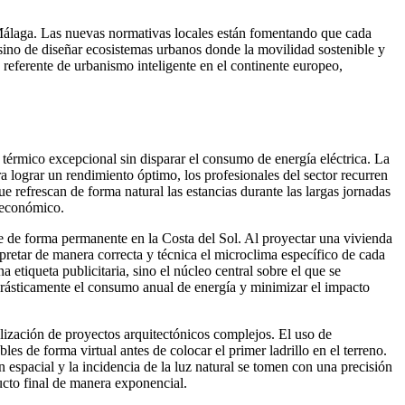
e Málaga. Las nuevas normativas locales están fomentando que cada
 sino de diseñar ecosistemas urbanos donde la movilidad sostenible y
referente de urbanismo inteligente en el continente europeo,
t térmico excepcional sin disparar el consumo de energía eléctrica. La
ra lograr un rendimiento óptimo, los profesionales del sector recurren
ue refrescan de forma natural las estancias durante las largas jornadas
y económico.
e de forma permanente en la Costa del Sol. Al proyectar una vivienda
rpretar de manera correcta y técnica el microclima específico de cada
 etiqueta publicitaria, sino el núcleo central sobre el que se
ir drásticamente el consumo anual de energía y minimizar el impacto
ualización de proyectos arquitectónicos complejos. El uso de
 de forma virtual antes de colocar el primer ladrillo en el terreno.
ón espacial y la incidencia de la luz natural se tomen con una precisión
cto final de manera exponencial.