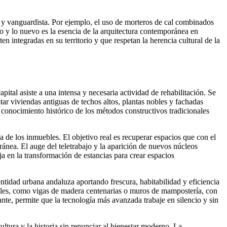
l y vanguardista. Por ejemplo, el uso de morteros de cal combinados
uo y lo nuevo es la esencia de la arquitectura contemporánea en
n integradas en su territorio y que respetan la herencia cultural de la
pital asiste a una intensa y necesaria actividad de rehabilitación. Se
tar viviendas antiguas de techos altos, plantas nobles y fachadas
o conocimiento histórico de los métodos constructivos tradicionales
ía de los inmuebles. El objetivo real es recuperar espacios que con el
nea. El auge del teletrabajo y la aparición de nuevos núcleos
aja en la transformación de estancias para crear espacios
ntidad urbana andaluza aportando frescura, habitabilidad y eficiencia
inales, como vigas de madera centenarias o muros de mampostería, con
ante, permite que la tecnología más avanzada trabaje en silencio y sin
ltura y la historia sin renunciar al bienestar moderno. La