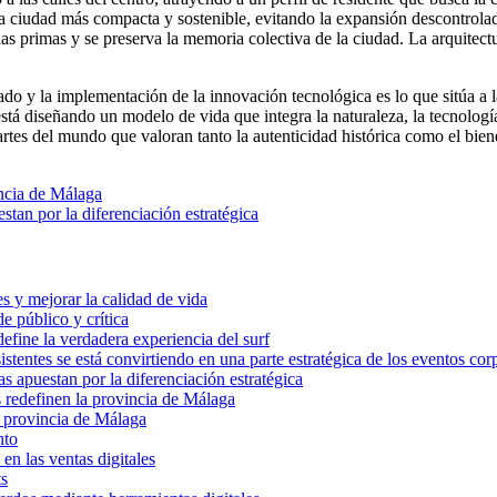
na ciudad más compacta y sostenible, evitando la expansión descontrola
s primas y se preserva la memoria colectiva de la ciudad. La arquitectur
asado y la implementación de la innovación tecnológica es lo que sitúa a
tá diseñando un modelo de vida que integra la naturaleza, la tecnología
artes del mundo que valoran tanto la autenticidad histórica como el bien
incia de Málaga
stan por la diferenciación estratégica
es y mejorar la calidad de vida
 público y crítica
 define la verdadera experiencia del surf
stentes se está convirtiendo en una parte estratégica de los eventos cor
as apuestan por la diferenciación estratégica
s redefinen la provincia de Málaga
a provincia de Málaga
nto
en las ventas digitales
ts