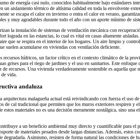
sumo de energía casi nulo, conocidos habitualmente bajo estándares inte
n un aislamiento térmico de altísima calidad en toda la envolvente exteri
ente se escapa el calor en invierno o entra el calor en verano, garantiz
ables y muy agradables durante todo el año con un aporte mínimo de sist
izan la instalación de sistemas de ventilación mecánica con recuperació
nfort lograda en las estancias, lo cual es vital en casas altamente aislad
aire que se respira en el interior de los hogares. Un aire limpio y contro
ue suelen acumularse en viviendas con ventilación deficiente.
s recursos hídricos, un factor crítico en el contexto climático de la pr
as grises para el riego de jardines y el uso en sanitarios. Este enfoque
asez de recursos. Una vivienda verdaderamente sostenible es aquella que 
 de vida.
tructiva andaluza
 la arquitectura malagueña actual está reivindicando con fuerza el uso d
tos de cal tradicional que permiten que los muros exteriores respiren y e
 de estos materiales no es una decisión meramente nostálgica, sino una 
ontribuye a un beneficio ambiental muy directo y cuantificable para el p
ransporte de materiales pesados desde largas distancias. Además, estos c
de degradarla. Asimismo, resisten de forma natural las condiciones de hu