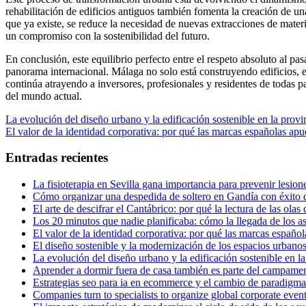
rehabilitación de edificios antiguos también fomenta la creación de u
que ya existe, se reduce la necesidad de nuevas extracciones de materia
un compromiso con la sostenibilidad del futuro.
En conclusión, este equilibrio perfecto entre el respeto absoluto al p
panorama internacional. Málaga no solo está construyendo edificios, es
continúa atrayendo a inversores, profesionales y residentes de todas p
del mundo actual.
Navegación
Entrada
La evolución del diseño urbano y la edificación sostenible en la prov
anterior:
Entrada
El valor de la identidad corporativa: por qué las marcas españolas apue
de
siguiente:
entradas
Entradas recientes
La fisioterapia en Sevilla gana importancia para prevenir lesion
Cómo organizar una despedida de soltero en Gandía con éxito de
El arte de descifrar el Cantábrico: por qué la lectura de las olas
Los 20 minutos que nadie planificaba: cómo la llegada de los asi
El valor de la identidad corporativa: por qué las marcas español
El diseño sostenible y la modernización de los espacios urbano
La evolución del diseño urbano y la edificación sostenible en l
Aprender a dormir fuera de casa también es parte del campame
Estrategias seo para ia en ecommerce y el cambio de paradigma 
Companies turn to specialists to organize global corporate even