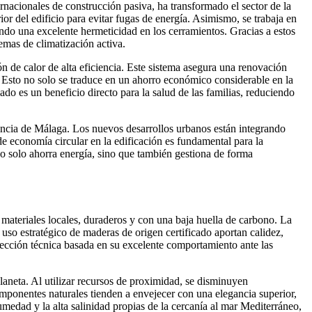
rnacionales de construcción pasiva, ha transformado el sector de la
or del edificio para evitar fugas de energía. Asimismo, se trabaja en
ando una excelente hermeticidad en los cerramientos. Gracias a estos
emas de climatización activa.
n de calor de alta eficiencia. Este sistema asegura una renovación
as. Esto no solo se traduce en un ahorro económico considerable en la
lado es un beneficio directo para la salud de las familias, reduciendo
ovincia de Málaga. Los nuevos desarrollos urbanos están integrando
 de economía circular en la edificación es fundamental para la
no solo ahorra energía, sino que también gestiona de forma
e materiales locales, duraderos y con una baja huella de carbono. La
l uso estratégico de maderas de origen certificado aportan calidez,
elección técnica basada en su excelente comportamiento ante las
laneta. Al utilizar recursos de proximidad, se disminuyen
omponentes naturales tienden a envejecer con una elegancia superior,
medad y la alta salinidad propias de la cercanía al mar Mediterráneo,