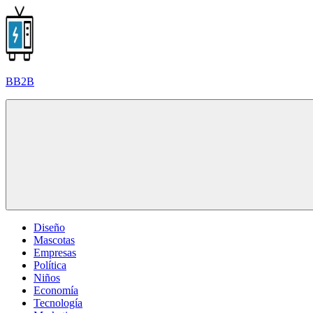
Saltar
al
contenido
BB2B
Diseño
Mascotas
Empresas
Política
Niños
Economía
Tecnología