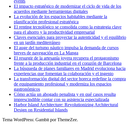
events
El impacto estratégico de modernizar el ciclo de vida de los
acuerdos mediante herramientas digitales
La evolución de los espacios habitables mediante la
planificación profesional estratégica
El renting tecnológico se consolida como la estrategia clave
para el ahorro y la productividad empresarial
Claves esenciales para proyectar la autenticidad y el equilibrio
en un jardín mediterráneo
El auge del turismo náutico impulsa la demanda de cursos
breves de navegación en La Manga
El resurgir de la artesanía joyera recupera el protagonismo
frente a la producción industrial en el corazón de Barcelona
La búsqueda de planes familiares en Madrid evoluciona hacia
experiencias que fomentan la colaboración y el ingenio
La transformación digital del sector horeca redefine la compra
de equipamiento profesional y moderniza los espacios
gastronómicos
Cómo actúa un abogado penalista y en qué casos resulta
imprescindible contar con su asistencia especializada
Harbor Island Architecture: Revolutionizing Architectural
Design on Residential Islands
Tema WordPress: Gambit por ThemeZee.