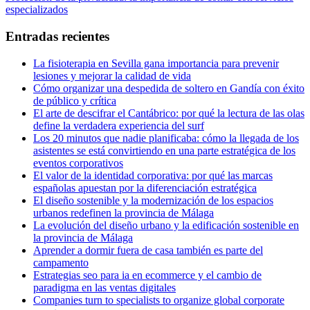
de
siguiente:
especializados
entradas
Entradas recientes
La fisioterapia en Sevilla gana importancia para prevenir
lesiones y mejorar la calidad de vida
Cómo organizar una despedida de soltero en Gandía con éxito
de público y crítica
El arte de descifrar el Cantábrico: por qué la lectura de las olas
define la verdadera experiencia del surf
Los 20 minutos que nadie planificaba: cómo la llegada de los
asistentes se está convirtiendo en una parte estratégica de los
eventos corporativos
El valor de la identidad corporativa: por qué las marcas
españolas apuestan por la diferenciación estratégica
El diseño sostenible y la modernización de los espacios
urbanos redefinen la provincia de Málaga
La evolución del diseño urbano y la edificación sostenible en
la provincia de Málaga
Aprender a dormir fuera de casa también es parte del
campamento
Estrategias seo para ia en ecommerce y el cambio de
paradigma en las ventas digitales
Companies turn to specialists to organize global corporate