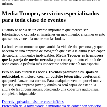
mismo.
Media Trooper, servicios especializados
para toda clase de eventos
Cuando se habla de un evento importante que merece ser
fotografiado o captado en imágenes en movimiento, el primer evento
que se nos viene a la mente son las bodas.
La boda es un momento que cambia la vida de dos personas, y que
necesita de una empresa de fotografía que esté a la altura y sea capaz
de capturar momentos inolvidables.
Media Trooper es la empresa
que la pareja de novios necesita
para conseguir tanto el book de
boda como la película más impactante sobre este día tan especial.
Pero no solo cubren las bodas
. Eventos profesionales, spots de
publicidad
, e, incluso, crear un
porfolio fotográfico profesional
que pueda lanzar una carrera. Para cualquier evento o por el motivo
que sea, esta empresa joven y dinámica será capaz de estar a la
altura de las circunstancias, ofreciendo una cobertura audiovisual
completa e inigualable.
Navegación
Entrada
Detective privado: más que cazar infieles
anterior:
Entrada
Protección de la privacidad: la importancia de contar con servicios