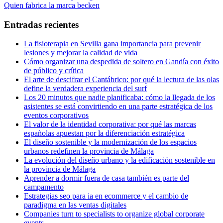
anterior:
Entrada
Quien fabrica la marca becken
de
siguiente:
entradas
Entradas recientes
La fisioterapia en Sevilla gana importancia para prevenir
lesiones y mejorar la calidad de vida
Cómo organizar una despedida de soltero en Gandía con éxito
de público y crítica
El arte de descifrar el Cantábrico: por qué la lectura de las olas
define la verdadera experiencia del surf
Los 20 minutos que nadie planificaba: cómo la llegada de los
asistentes se está convirtiendo en una parte estratégica de los
eventos corporativos
El valor de la identidad corporativa: por qué las marcas
españolas apuestan por la diferenciación estratégica
El diseño sostenible y la modernización de los espacios
urbanos redefinen la provincia de Málaga
La evolución del diseño urbano y la edificación sostenible en
la provincia de Málaga
Aprender a dormir fuera de casa también es parte del
campamento
Estrategias seo para ia en ecommerce y el cambio de
paradigma en las ventas digitales
Companies turn to specialists to organize global corporate
events