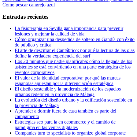
Navegación
anterior:
Entrada
Como pescar cangrejo azul
de
siguiente:
entradas
Entradas recientes
La fisioterapia en Sevilla gana importancia para prevenir
lesiones y mejorar la calidad de vida
Cómo organizar una despedida de soltero en Gandía con éxito
de público y crítica
El arte de descifrar el Cantábrico: por qué la lectura de las olas
define la verdadera experiencia del surf
Los 20 minutos que nadie planificaba: cómo la llegada de los
asistentes se está convirtiendo en una parte estratégica de los
eventos corporativos
El valor de la identidad corporativa: por qué las marcas
españolas apuestan por la diferenciación estratégica
El diseño sostenible y la modernización de los espacios
urbanos redefinen la provincia de Málaga
La evolución del diseño urbano y la edificación sostenible en
la provincia de Málaga
Aprender a dormir fuera de casa también es parte del
campamento
Estrategias seo para ia en ecommerce y el cambio de
paradigma en las ventas digitales
Companies turn to specialists to organize global corporate