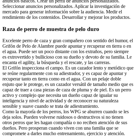
anuncios básicos. Crear un perfil de anuncios personalizados.
Seleccionar anuncios personalizados. Aplicar la investigación de
mercado para generar información sobre la audiencia. Medir el
rendimiento de los contenidos. Desarrollar y mejorar los productos.
Raza de perro de muestra de pelo duro
Excelente perro de caza y gran compañero con sentido del humor, el
Grifón de Pelo de Alambre puede apuntar y recuperar en tierra o en
el agua. Puede ser un poco distante con los extraños, pero siempre
es extrovertido y bullicioso con su dueño y devoto de su familia. Le
encanta el agility, la búsqueda y el rescate, y las carreras.
El Grifón inspecciona el campo. Es un cazador lento y metódico que
se reúne regularmente con su adiestrador, y es capaz de apuntar y
recuperar tanto en tierra como en el agua. Con un pelaje doble
enjuto que le protege, es un cazador versátil de tamaño medio que es
capaz de traer a casa piezas de caza de pluma y de piel. Es un perro
activo y complejo que necesita un dueño capaz de igualar su
inteligencia y nivel de actividad y de reconocer su naturaleza
sensible y suave cuando se trata de adiestramiento.
Como la mayoría de los perros, los WPG se aburren cuando se les
deja solos. Pueden volverse ruidosos o destructivos si no tienen
otros perros que les hagan compañía o no reciben atención de sus
dueños. Pero prosperan cuando viven con una familia que se
compromete a darles mucho entrenamiento, ejercicio y atención.