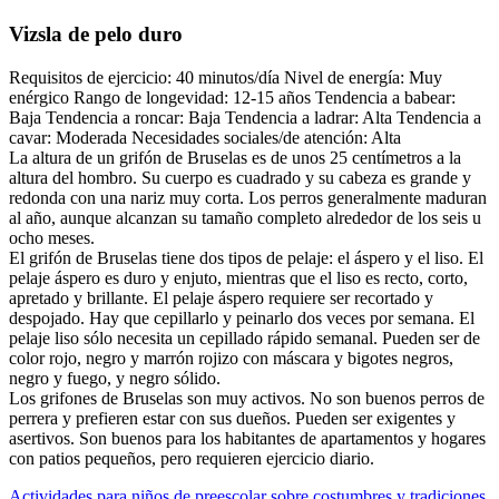
Vizsla de pelo duro
Requisitos de ejercicio: 40 minutos/día Nivel de energía: Muy
enérgico Rango de longevidad: 12-15 años Tendencia a babear:
Baja Tendencia a roncar: Baja Tendencia a ladrar: Alta Tendencia a
cavar: Moderada Necesidades sociales/de atención: Alta
La altura de un grifón de Bruselas es de unos 25 centímetros a la
altura del hombro. Su cuerpo es cuadrado y su cabeza es grande y
redonda con una nariz muy corta. Los perros generalmente maduran
al año, aunque alcanzan su tamaño completo alrededor de los seis u
ocho meses.
El grifón de Bruselas tiene dos tipos de pelaje: el áspero y el liso. El
pelaje áspero es duro y enjuto, mientras que el liso es recto, corto,
apretado y brillante. El pelaje áspero requiere ser recortado y
despojado. Hay que cepillarlo y peinarlo dos veces por semana. El
pelaje liso sólo necesita un cepillado rápido semanal. Pueden ser de
color rojo, negro y marrón rojizo con máscara y bigotes negros,
negro y fuego, y negro sólido.
Los grifones de Bruselas son muy activos. No son buenos perros de
perrera y prefieren estar con sus dueños. Pueden ser exigentes y
asertivos. Son buenos para los habitantes de apartamentos y hogares
con patios pequeños, pero requieren ejercicio diario.
Entrada
Actividades para niños de preescolar sobre costumbres y tradiciones