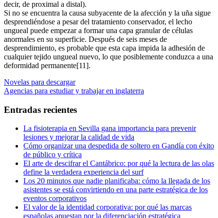
decir, de proximal a distal).
Si no se encuentra la causa subyacente de la afección y la uña sigue
desprendiéndose a pesar del tratamiento conservador, el lecho
ungueal puede empezar a formar una capa granular de células
anormales en su superficie. Después de seis meses de
desprendimiento, es probable que esta capa impida la adhesión de
cualquier tejido ungueal nuevo, lo que posiblemente conduzca a una
deformidad permanente[11].
Navegación
Entrada
Novelas para descargar
anterior:
Entrada
Agencias para estudiar y trabajar en inglaterra
de
siguiente:
entradas
Entradas recientes
La fisioterapia en Sevilla gana importancia para prevenir
lesiones y mejorar la calidad de vida
Cómo organizar una despedida de soltero en Gandía con éxito
de público y crítica
El arte de descifrar el Cantábrico: por qué la lectura de las olas
define la verdadera experiencia del surf
Los 20 minutos que nadie planificaba: cómo la llegada de los
asistentes se está convirtiendo en una parte estratégica de los
eventos corporativos
El valor de la identidad corporativa: por qué las marcas
españolas apuestan por la diferenciación estratégica