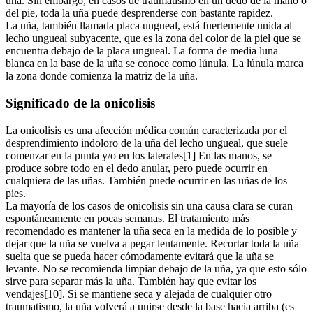
uña. Sin embargo, en casos de traumatismo en un dedo de la mano o
del pie, toda la uña puede desprenderse con bastante rapidez.
La uña, también llamada placa ungueal, está fuertemente unida al
lecho ungueal subyacente, que es la zona del color de la piel que se
encuentra debajo de la placa ungueal. La forma de media luna
blanca en la base de la uña se conoce como lúnula. La lúnula marca
la zona donde comienza la matriz de la uña.
Significado de la onicolisis
La onicolisis es una afección médica común caracterizada por el
desprendimiento indoloro de la uña del lecho ungueal, que suele
comenzar en la punta y/o en los laterales[1] En las manos, se
produce sobre todo en el dedo anular, pero puede ocurrir en
cualquiera de las uñas. También puede ocurrir en las uñas de los
pies.
La mayoría de los casos de onicolisis sin una causa clara se curan
espontáneamente en pocas semanas. El tratamiento más
recomendado es mantener la uña seca en la medida de lo posible y
dejar que la uña se vuelva a pegar lentamente. Recortar toda la uña
suelta que se pueda hacer cómodamente evitará que la uña se
levante. No se recomienda limpiar debajo de la uña, ya que esto sólo
sirve para separar más la uña. También hay que evitar los
vendajes[10]. Si se mantiene seca y alejada de cualquier otro
traumatismo, la uña volverá a unirse desde la base hacia arriba (es