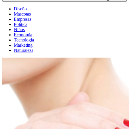
Diseño
Mascotas
Empresas
Política
Niños
Economía
Tecnología
Marketing
Naturaleza