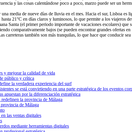
ecuencia y las cosas calentándose poco a poco, marzo puede ser un herm
na media de nueve días de lluvia en el mes. Hacia el sur, Lisboa es l
hasta 21°C en días claros y luminosos, lo que permite a los viajeros des
emana Santa (el primer periodo importante de vacaciones escolares) que 
n siendo comparativamente bajos (se pueden encontrar grandes ofertas en e
Las carreteras también son más tranquilas, lo que hace que conducir sea
es y mejorar la calidad de vida
 público y crítica
 define la verdadera experiencia del surf
stentes se está convirtiendo en una parte estratégica de los eventos cor
as apuestan por la diferenciación estratégica
s redefinen la provincia de Málaga
a provincia de Málaga
nto
en las ventas digitales
ts
uerdos mediante herramientas digitales
n profesional estratégica