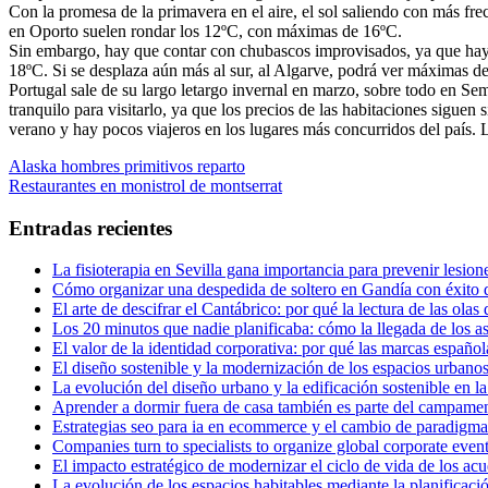
Con la promesa de la primavera en el aire, el sol saliendo con más fr
en Oporto suelen rondar los 12ºC, con máximas de 16ºC.
Sin embargo, hay que contar con chubascos improvisados, ya que hay u
18ºC. Si se desplaza aún más al sur, al Algarve, podrá ver máximas de 
Portugal sale de su largo letargo invernal en marzo, sobre todo en S
tranquilo para visitarlo, ya que los precios de las habitaciones sigue
verano y hay pocos viajeros en los lugares más concurridos del país. 
Navegación
Entrada
Alaska hombres primitivos reparto
anterior:
Entrada
Restaurantes en monistrol de montserrat
de
siguiente:
entradas
Entradas recientes
La fisioterapia en Sevilla gana importancia para prevenir lesion
Cómo organizar una despedida de soltero en Gandía con éxito de
El arte de descifrar el Cantábrico: por qué la lectura de las olas
Los 20 minutos que nadie planificaba: cómo la llegada de los asi
El valor de la identidad corporativa: por qué las marcas español
El diseño sostenible y la modernización de los espacios urbano
La evolución del diseño urbano y la edificación sostenible en l
Aprender a dormir fuera de casa también es parte del campame
Estrategias seo para ia en ecommerce y el cambio de paradigma 
Companies turn to specialists to organize global corporate even
El impacto estratégico de modernizar el ciclo de vida de los ac
La evolución de los espacios habitables mediante la planificació