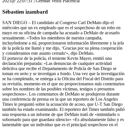
2021@ 22:07:31 | Germán Veloz Placencia
Sébastien izambard
SAN DIEGO – El candidato al Congreso Carl DeMaio dijo el
miércoles que un ex empleado que es el sospechoso de un robo en
mayo en su oficina de campaña ha acusado a DeMaio de acosarlo
sexualmente. «Todos los miembros de nuestra campaña,
incluyéndome a mí, proporcionaron información libremente y la jefa
de la policía me llamó y me dijo, ‘Gracias por su plena cooperación
y consideramos este asunto cerrado'», dijo DeMaio.
El portavoz de la policía, el teniente Kevin Mayer, emitió una
declaración preparada: «Las denuncias de cualquier actividad
delictiva que recibe el Departamento de Policía de San Diego se
toman en serio y se investigan a fondo. Una vez que la investigación
se ha completado, se entrega a la Oficina del Fiscal del Distrito para
su revisión, momento en el que no proporcionamos más comentarios
sobre los nombres de las posibles víctimas, testigos o presuntos
sospechosos». Los comentarios de DeMaio se produjeron durante
una conferencia de prensa en la que un reportero de Los Angeles
Times le preguntó sobre la acusación de acoso, que U-T San Diego
también ha estado examinando. El reportero del Times también pidió
una respuesta a un informe de que DeMaio trató de «intimidarlo o
sobornarlo para que guardara silencio» «Es absolutamente falso y es
lamentable que un individuo que es el principal sospechoso en el