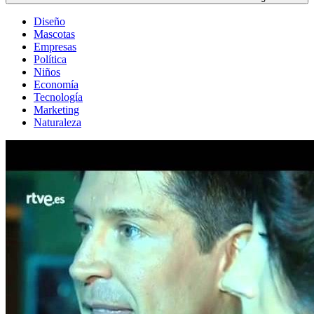
Diseño
Mascotas
Empresas
Política
Niños
Economía
Tecnología
Marketing
Naturaleza