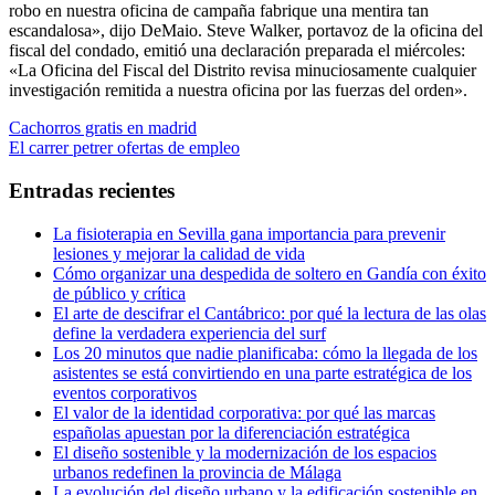
robo en nuestra oficina de campaña fabrique una mentira tan
escandalosa», dijo DeMaio. Steve Walker, portavoz de la oficina del
fiscal del condado, emitió una declaración preparada el miércoles:
«La Oficina del Fiscal del Distrito revisa minuciosamente cualquier
investigación remitida a nuestra oficina por las fuerzas del orden».
Navegación
Entrada
Cachorros gratis en madrid
anterior:
Entrada
El carrer petrer ofertas de empleo
de
siguiente:
entradas
Entradas recientes
La fisioterapia en Sevilla gana importancia para prevenir
lesiones y mejorar la calidad de vida
Cómo organizar una despedida de soltero en Gandía con éxito
de público y crítica
El arte de descifrar el Cantábrico: por qué la lectura de las olas
define la verdadera experiencia del surf
Los 20 minutos que nadie planificaba: cómo la llegada de los
asistentes se está convirtiendo en una parte estratégica de los
eventos corporativos
El valor de la identidad corporativa: por qué las marcas
españolas apuestan por la diferenciación estratégica
El diseño sostenible y la modernización de los espacios
urbanos redefinen la provincia de Málaga
La evolución del diseño urbano y la edificación sostenible en