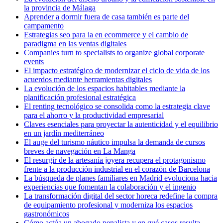
la provincia de Málaga
Aprender a dormir fuera de casa también es parte del
campamento
Estrategias seo para ia en ecommerce y el cambio de
paradigma en las ventas digitales
Companies turn to specialists to organize global corporate
events
El impacto estratégico de modernizar el ciclo de vida de los
acuerdos mediante herramientas digitales
La evolución de los espacios habitables mediante la
planificación profesional estratégica
El renting tecnológico se consolida como la estrategia clave
para el ahorro y la productividad empresarial
Claves esenciales para proyectar la autenticidad y el equilibrio
en un jardín mediterráneo
El auge del turismo náutico impulsa la demanda de cursos
breves de navegación en La Manga
El resurgir de la artesanía joyera recupera el protagonismo
frente a la producción industrial en el corazón de Barcelona
La búsqueda de planes familiares en Madrid evoluciona hacia
experiencias que fomentan la colaboración y el ingenio
La transformación digital del sector horeca redefine la compra
de equipamiento profesional y moderniza los espacios
gastronómicos
Cómo actúa un abogado penalista y en qué casos resulta