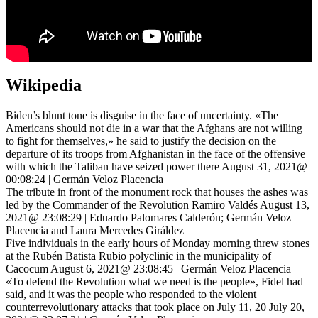
Wikipedia
Biden’s blunt tone is disguise in the face of uncertainty. «The
Americans should not die in a war that the Afghans are not willing
to fight for themselves,» he said to justify the decision on the
departure of its troops from Afghanistan in the face of the offensive
with which the Taliban have seized power there August 31, 2021@
00:08:24 | Germán Veloz Placencia
The tribute in front of the monument rock that houses the ashes was
led by the Commander of the Revolution Ramiro Valdés August 13,
2021@ 23:08:29 | Eduardo Palomares Calderón; Germán Veloz
Placencia and Laura Mercedes Giráldez
Five individuals in the early hours of Monday morning threw stones
at the Rubén Batista Rubio polyclinic in the municipality of
Cacocum August 6, 2021@ 23:08:45 | Germán Veloz Placencia
«To defend the Revolution what we need is the people», Fidel had
said, and it was the people who responded to the violent
counterrevolutionary attacks that took place on July 11, 20 July 20,