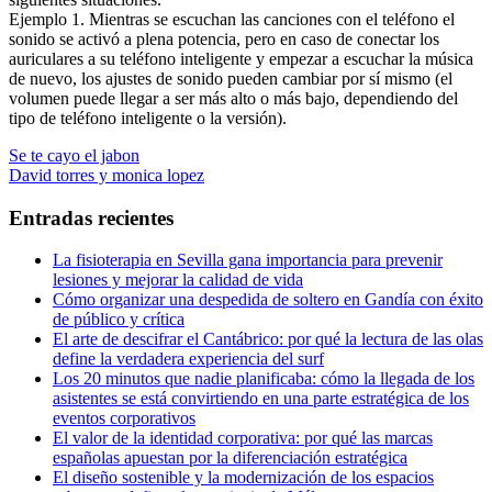
Ejemplo 1. Mientras se escuchan las canciones con el teléfono el
sonido se activó a plena potencia, pero en caso de conectar los
auriculares a su teléfono inteligente y empezar a escuchar la música
de nuevo, los ajustes de sonido pueden cambiar por sí mismo (el
volumen puede llegar a ser más alto o más bajo, dependiendo del
tipo de teléfono inteligente o la versión).
Navegación
Entrada
Se te cayo el jabon
anterior:
Entrada
David torres y monica lopez
de
siguiente:
entradas
Entradas recientes
La fisioterapia en Sevilla gana importancia para prevenir
lesiones y mejorar la calidad de vida
Cómo organizar una despedida de soltero en Gandía con éxito
de público y crítica
El arte de descifrar el Cantábrico: por qué la lectura de las olas
define la verdadera experiencia del surf
Los 20 minutos que nadie planificaba: cómo la llegada de los
asistentes se está convirtiendo en una parte estratégica de los
eventos corporativos
El valor de la identidad corporativa: por qué las marcas
españolas apuestan por la diferenciación estratégica
El diseño sostenible y la modernización de los espacios