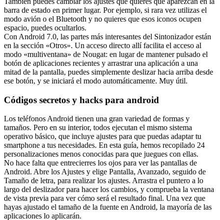
También puedes cambiar los ajustes que quieres que aparezcan en la
barra de estado en primer lugar. Por ejemplo, si rara vez utilizas el
modo avión o el Bluetooth y no quieres que esos iconos ocupen
espacio, puedes ocultarlos.
Con Android 7.0, las partes más interesantes del Sintonizador están
en la sección «Otros». Un acceso directo allí facilita el acceso al
modo «multiventana» de Nougat: en lugar de mantener pulsado el
botón de aplicaciones recientes y arrastrar una aplicación a una
mitad de la pantalla, puedes simplemente deslizar hacia arriba desde
ese botón, y se iniciará el modo automáticamente. Muy útil.
Códigos secretos y hacks para android
Los teléfonos Android tienen una gran variedad de formas y
tamaños. Pero en su interior, todos ejecutan el mismo sistema
operativo básico, que incluye ajustes para que puedas adaptar tu
smartphone a tus necesidades. En esta guía, hemos recopilado 24
personalizaciones menos conocidas para que juegues con ellas.
No hace falta que entrecierres los ojos para ver las pantallas de
Android. Abre los Ajustes y elige Pantalla, Avanzado, seguido de
Tamaño de letra, para realizar los ajustes. Arrastra el puntero a lo
largo del deslizador para hacer los cambios, y comprueba la ventana
de vista previa para ver cómo será el resultado final. Una vez que
hayas ajustado el tamaño de la fuente en Android, la mayoría de las
aplicaciones lo aplicarán.