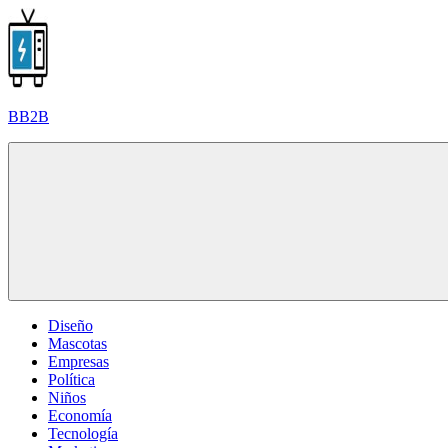
Saltar
al
contenido
BB2B
Diseño
Mascotas
Empresas
Política
Niños
Economía
Tecnología