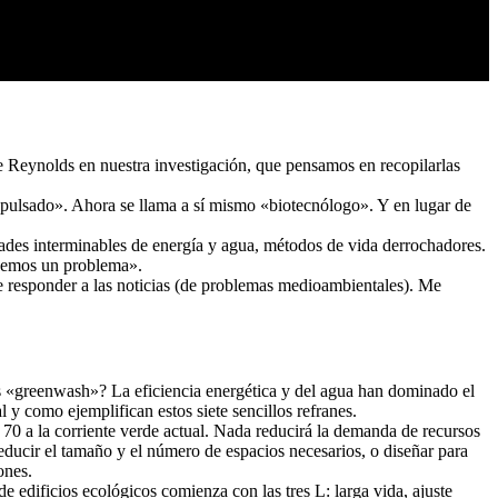
 Reynolds en nuestra investigación, que pensamos en recopilarlas
expulsado». Ahora se llama a sí mismo «biotecnólogo». Y en lugar de
dades interminables de energía y agua, métodos de vida derrochadores.
tenemos un problema».
 responder a las noticias (de problemas medioambientales). Me
s «greenwash»? La eficiencia energética y del agua han dominado el
 y como ejemplifican estos siete sencillos refranes.
70 a la corriente verde actual. Nada reducirá la demanda de recursos
reducir el tamaño y el número de espacios necesarios, o diseñar para
ones.
 de edificios ecológicos comienza con las tres L: larga vida, ajuste