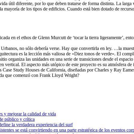
vida útil diferente, por lo que deben tratarse de forma distinta. La larg
a mayoría de los tipos de edificios. Cuando está bien dotado de recurso
ada en el ethos de Glenn Murcutt de ‘tocar la tierra ligeramente’, ento
s Urbanos, no sólo debería verse. Hay que convertirla en ley. …la mues
arquitectura es la lección más valiosa de «Diez tonos de verde». El comp
tio organiza las unidades en una serie de transiciones desde el espacio
en vertical. El aspecto más utópico de este proyecto es su atmósfera de 
las Case Study Houses de California, diseñadas por Charles y Ray Eames
 vida que comenzó con Frank Lloyd Wright?
es y mejorar la calidad de vida
 público y crítica
 define la verdadera experiencia del surf
stentes se está convirtiendo en una parte estratégica de los eventos cor