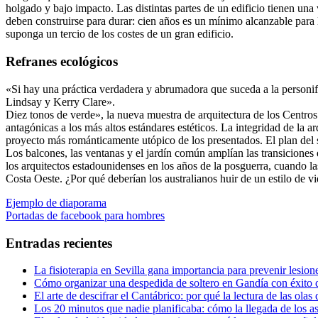
holgado y bajo impacto. Las distintas partes de un edificio tienen una 
deben construirse para durar: cien años es un mínimo alcanzable para l
suponga un tercio de los costes de un gran edificio.
Refranes ecológicos
«Si hay una práctica verdadera y abrumadora que suceda a la personific
Lindsay y Kerry Clare».
Diez tonos de verde», la nueva muestra de arquitectura de los Centro
antagónicas a los más altos estándares estéticos. La integridad de la 
proyecto más románticamente utópico de los presentados. El plan del si
Los balcones, las ventanas y el jardín común amplían las transiciones 
los arquitectos estadounidenses en los años de la posguerra, cuando 
Costa Oeste. ¿Por qué deberían los australianos huir de un estilo de
Navegación
Entrada
Ejemplo de diaporama
anterior:
Entrada
Portadas de facebook para hombres
de
siguiente:
entradas
Entradas recientes
La fisioterapia en Sevilla gana importancia para prevenir lesion
Cómo organizar una despedida de soltero en Gandía con éxito de
El arte de descifrar el Cantábrico: por qué la lectura de las olas
Los 20 minutos que nadie planificaba: cómo la llegada de los asi