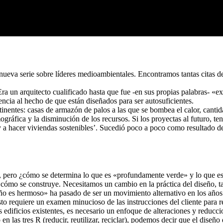
eva serie sobre líderes medioambientales. Encontramos tantas citas de
ra un arquitecto cualificado hasta que fue -en sus propias palabras- «
encia al hecho de que están diseñados para ser autosuficientes.
inentes: casas de armazón de palos a las que se bombea el calor, canti
gráfica y la disminución de los recursos. Si los proyectas al futuro, 
 hacer viviendas sostenibles’. Sucedió poco a poco como resultado de
le, pero ¿cómo se determina lo que es «profundamente verde» y lo que e
cómo se construye. Necesitamos un cambio en la práctica del diseño, tal
o es hermoso» ha pasado de ser un movimiento alternativo en los años 
sto requiere un examen minucioso de las instrucciones del cliente para 
os edificios existentes, es necesario un enfoque de alteraciones y reducci
en las tres R (reducir, reutilizar, reciclar), podemos decir que el diseño