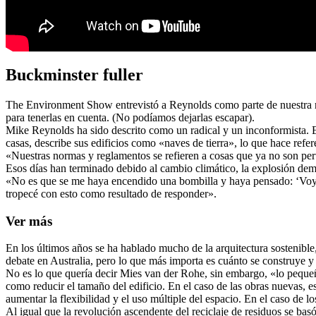
Buckminster fuller
The Environment Show entrevistó a Reynolds como parte de nuestra nu
para tenerlas en cuenta. (No podíamos dejarlas escapar).
Mike Reynolds ha sido descrito como un radical y un inconformista. E
casas, describe sus edificios como «naves de tierra», lo que hace refer
«Nuestras normas y reglamentos se refieren a cosas que ya no son pert
Esos días han terminado debido al cambio climático, la explosión demo
«No es que se me haya encendido una bombilla y haya pensado: ‘Voy a
tropecé con esto como resultado de responder».
Ver más
En los últimos años se ha hablado mucho de la arquitectura sostenib
debate en Australia, pero lo que más importa es cuánto se construye y 
No es lo que quería decir Mies van der Rohe, sin embargo, «lo pequeñ
como reducir el tamaño del edificio. En el caso de las obras nuevas, e
aumentar la flexibilidad y el uso múltiple del espacio. En el caso de l
Al igual que la revolución ascendente del reciclaje de residuos se basó 