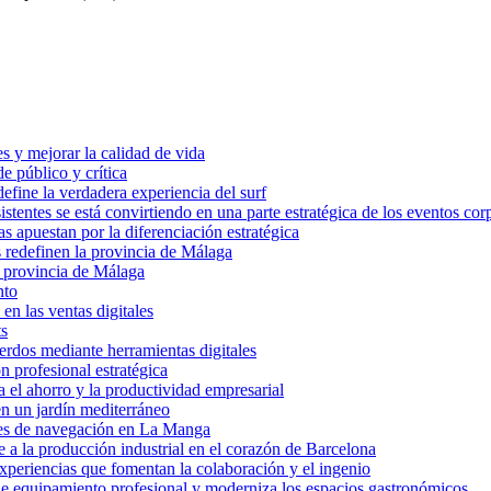
es y mejorar la calidad de vida
 público y crítica
 define la verdadera experiencia del surf
stentes se está convirtiendo en una parte estratégica de los eventos cor
as apuestan por la diferenciación estratégica
s redefinen la provincia de Málaga
a provincia de Málaga
nto
en las ventas digitales
ts
uerdos mediante herramientas digitales
n profesional estratégica
a el ahorro y la productividad empresarial
 en un jardín mediterráneo
ves de navegación en La Manga
te a la producción industrial en el corazón de Barcelona
xperiencias que fomentan la colaboración y el ingenio
 de equipamiento profesional y moderniza los espacios gastronómicos