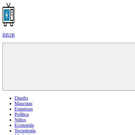
Saltar
al
contenido
BB2B
Diseño
Mascotas
Empresas
Política
Niños
Economía
Tecnología