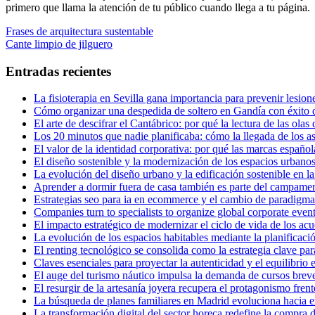
primero que llama la atención de tu público cuando llega a tu página.
Navegación
Entrada
Frases de arquitectura sustentable
anterior:
Entrada
Cante limpio de jilguero
de
siguiente:
entradas
Entradas recientes
La fisioterapia en Sevilla gana importancia para prevenir lesion
Cómo organizar una despedida de soltero en Gandía con éxito de
El arte de descifrar el Cantábrico: por qué la lectura de las olas
Los 20 minutos que nadie planificaba: cómo la llegada de los asi
El valor de la identidad corporativa: por qué las marcas español
El diseño sostenible y la modernización de los espacios urbano
La evolución del diseño urbano y la edificación sostenible en l
Aprender a dormir fuera de casa también es parte del campame
Estrategias seo para ia en ecommerce y el cambio de paradigma 
Companies turn to specialists to organize global corporate even
El impacto estratégico de modernizar el ciclo de vida de los ac
La evolución de los espacios habitables mediante la planificació
El renting tecnológico se consolida como la estrategia clave par
Claves esenciales para proyectar la autenticidad y el equilibrio
El auge del turismo náutico impulsa la demanda de cursos bre
El resurgir de la artesanía joyera recupera el protagonismo fren
La búsqueda de planes familiares en Madrid evoluciona hacia e
La transformación digital del sector horeca redefine la compra