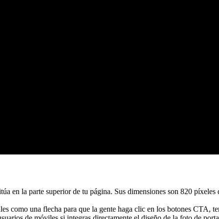
itúa en la parte superior de tu página. Sus dimensiones son 820 píxeles 
les como una flecha para que la gente haga clic en los botones CTA, 
usuarios de móviles si integras directamente el diseño de la foto de port