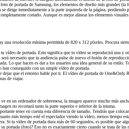
foto de portada de Samsung, los elementos de diseño más grandes (la foto
se dirige inmediatamente a la parte izquierda de la página, perdiendo 
 completamente cortado. Aunque es mejor alinear los elementos visuales 
y una resolución mínima permitida de 820 x 312 píxeles. Procura siempre
vídeo de portada. Esto significa que tu vídeo se reproducirá una y otra v
 será necesario que tu audiencia pulse de nuevo el botón de reproducci
a. Lo que hacen es dar a los usuarios una idea general de su estilo. 
 lo han conseguido con un simple vídeo de portada.
 dejar que el entorno hable por ti. El vídeo de portada de One&Only Res
nas de viajar.
 ve en un ordenador de sobremesa, la imagen aparece mucho más ancha –
magen no recortará tanto la parte superior e inferior de la misma.
mportante tener en cuenta esta diferencia de tamaño. Tendrás que colocar 
: cuanto más tiempo esté el espectador viendo tu vídeo, menos tiempo es
a. Si tu vídeo de portada dura más de 60 segundos, es posible que algui
 portada (foto)? Eso no es exactamente cierto cuando se trata de las re