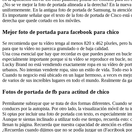
¿No se ve mejor la foto de portada alineada a la derecha? En la nueva 
uniformemente. En la antigua foto de portada de Samsung, tu atención 
Es importante señalar que el texto de la foto de portada de Cisco está
derecha que quede cortado en los móviles.
Mejor foto de portada para facebook para chico
Se recomienda que tu vídeo tenga al menos 820 x 462 píxeles, pero ha
para que tu vídeo no parezca granulado o de baja calidad.
Una cosa esencial que hay que recordar es que puedes poner en bucle tu 
especialmente importante porque si tu vídeo se reproduce en bucle, no
Lucky Brand no está vendiendo exactamente ropa en su vídeo de portad
urbanos. No intentan venderte ropa, sino un estilo de vida. Todo eso
Cuando tu negocio está ubicado en un lugar hermoso, a veces es mejor
de varios de sus increíbles lugares en todo el mundo. Realmente da ga
Fotos de portada de fb para actitud de chico
Permítanme subrayar que se trata de dos formas diferentes. Cuando se
conduces por la autopista. Por otro lado, la visualización móvil de tu i
Si optas por incluir una foto de portada con texto, es especialmente i
Aunque te sientas inclinado a utilizar todo ese tiempo, recuerda esto
llenan tu página. Recuerda que nuestra capacidad de atención es efímer
¿Recuerdas cuando dijimos que no se podía juzgar un (Face)book por su