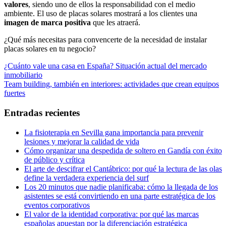
valores
, siendo uno de ellos la responsabilidad con el medio
ambiente. El uso de placas solares mostrará a los clientes una
imagen de marca positiva
que les atraerá.
¿Qué más necesitas para convencerte de la necesidad de instalar
placas solares en tu negocio?
Navegación
Entrada
¿Cuánto vale una casa en España? Situación actual del mercado
anterior:
inmobiliario
de
Entrada
Team building, también en interiores: actividades que crean equipos
entradas
siguiente:
fuertes
Entradas recientes
La fisioterapia en Sevilla gana importancia para prevenir
lesiones y mejorar la calidad de vida
Cómo organizar una despedida de soltero en Gandía con éxito
de público y crítica
El arte de descifrar el Cantábrico: por qué la lectura de las olas
define la verdadera experiencia del surf
Los 20 minutos que nadie planificaba: cómo la llegada de los
asistentes se está convirtiendo en una parte estratégica de los
eventos corporativos
El valor de la identidad corporativa: por qué las marcas
españolas apuestan por la diferenciación estratégica