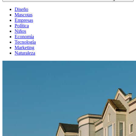
Diseño
Mascotas
Empresas
Política
Niños
Economía
Tecnología
Marketing
Naturaleza