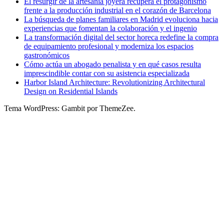
El resurgir de la artesanía joyera recupera el protagonismo
frente a la producción industrial en el corazón de Barcelona
La búsqueda de planes familiares en Madrid evoluciona hacia
experiencias que fomentan la colaboración y el ingenio
La transformación digital del sector horeca redefine la compra
de equipamiento profesional y moderniza los espacios
gastronómicos
Cómo actúa un abogado penalista y en qué casos resulta
imprescindible contar con su asistencia especializada
Harbor Island Architecture: Revolutionizing Architectural
Design on Residential Islands
Tema WordPress: Gambit por ThemeZee.