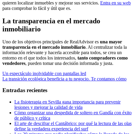
quieren localizar inmuebles y mejorar sus servicios.
Entra en su web
para comprobar lo fácil y útil que es.
La transparencia en el mercado
inmobiliario
Uno de los objetivos principales de RealAdvisor es
una mayor
transparencia en el mercado inmobiliario
. Al centralizar toda la
información relevante y hacerla accesible para todos, se crea un
entorno en el que todos los interesados,
tanto compradores como
vendedores
, pueden tomar una decisión informada y justa.
Navegación
Entrada
Un espectáculo inolvidable con pantallas led
anterior:
Entrada
La transición ecológica beneficia a tu negocio. Te contamos cómo
de
siguiente:
entradas
Entradas recientes
La fisioterapia en Sevilla gana importancia para prevenir
lesiones y mejorar la calidad de vida
Cómo organizar una despedida de soltero en Gandía con éxito
de público y crítica
El arte de descifrar el Cantábrico: por qué la lectura de las olas
define la verdadera experiencia del surf