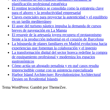
planificación profesional estratégica
El renting tecnológico se consolida como la estrategia clave
para el ahorro y la productividad empresarial
Claves esenciales para proyectar la autenticidad y el equilibrio
en un jardín mediterráneo
El auge del turismo náutico impulsa la demanda de cursos
breves de navegación en La Manga
El resurgir de la artesanía joyera recupera el protagonismo
frente a la producción industrial en el corazón de Barcelona
La búsqueda de planes familiares en Madrid evoluciona hacia
experiencias que fomentan la colaboración y el ingenio
La transformación digital del sector horeca redefine la compra
de equipamiento profesional y moderniza los espacios
gastronómicos
Cómo actúa un abogado penalista y en qué casos resulta
imprescindible contar con su asistencia especializada
Harbor Island Architecture: Revolutionizing Architectural
Design on Residential Islands
Tema WordPress: Gambit por ThemeZee.