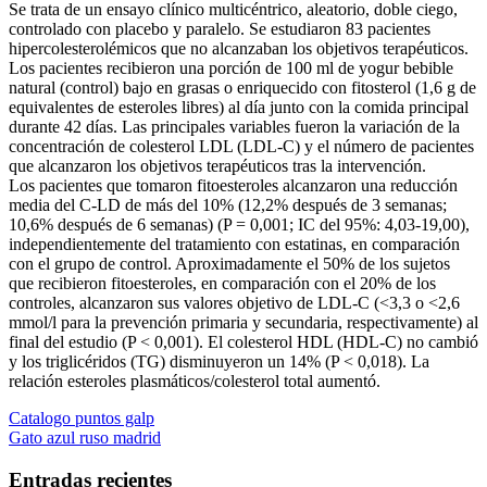
Se trata de un ensayo clínico multicéntrico, aleatorio, doble ciego,
controlado con placebo y paralelo. Se estudiaron 83 pacientes
hipercolesterolémicos que no alcanzaban los objetivos terapéuticos.
Los pacientes recibieron una porción de 100 ml de yogur bebible
natural (control) bajo en grasas o enriquecido con fitosterol (1,6 g de
equivalentes de esteroles libres) al día junto con la comida principal
durante 42 días. Las principales variables fueron la variación de la
concentración de colesterol LDL (LDL-C) y el número de pacientes
que alcanzaron los objetivos terapéuticos tras la intervención.
Los pacientes que tomaron fitoesteroles alcanzaron una reducción
media del C-LD de más del 10% (12,2% después de 3 semanas;
10,6% después de 6 semanas) (P = 0,001; IC del 95%: 4,03-19,00),
independientemente del tratamiento con estatinas, en comparación
con el grupo de control. Aproximadamente el 50% de los sujetos
que recibieron fitoesteroles, en comparación con el 20% de los
controles, alcanzaron sus valores objetivo de LDL-C (<3,3 o <2,6
mmol/l para la prevención primaria y secundaria, respectivamente) al
final del estudio (P < 0,001). El colesterol HDL (HDL-C) no cambió
y los triglicéridos (TG) disminuyeron un 14% (P < 0,018). La
relación esteroles plasmáticos/colesterol total aumentó.
Navegación
Entrada
Catalogo puntos galp
anterior:
Entrada
Gato azul ruso madrid
de
siguiente:
entradas
Entradas recientes