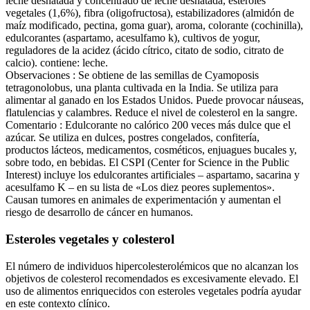
leche desnatada y concentrado de leche desnatada, esteroles
vegetales (1,6%), fibra (oligofructosa), estabilizadores (almidón de
maíz modificado, pectina, goma guar), aroma, colorante (cochinilla),
edulcorantes (aspartamo, acesulfamo k), cultivos de yogur,
reguladores de la acidez (ácido cítrico, citato de sodio, citrato de
calcio). contiene: leche.
Observaciones : Se obtiene de las semillas de Cyamoposis
tetragonolobus, una planta cultivada en la India. Se utiliza para
alimentar al ganado en los Estados Unidos. Puede provocar náuseas,
flatulencias y calambres. Reduce el nivel de colesterol en la sangre.
Comentario : Edulcorante no calórico 200 veces más dulce que el
azúcar. Se utiliza en dulces, postres congelados, confitería,
productos lácteos, medicamentos, cosméticos, enjuagues bucales y,
sobre todo, en bebidas. El CSPI (Center for Science in the Public
Interest) incluye los edulcorantes artificiales – aspartamo, sacarina y
acesulfamo K – en su lista de «Los diez peores suplementos».
Causan tumores en animales de experimentación y aumentan el
riesgo de desarrollo de cáncer en humanos.
Esteroles vegetales y colesterol
El número de individuos hipercolesterolémicos que no alcanzan los
objetivos de colesterol recomendados es excesivamente elevado. El
uso de alimentos enriquecidos con esteroles vegetales podría ayudar
en este contexto clínico.