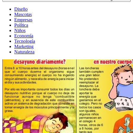
Diseño
Mascotas
Empresas
Política
Niños
Economía
Tecnología
Marketing
Naturaleza