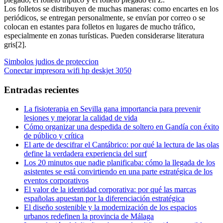
Los folletos se distribuyen de muchas maneras: como encartes en los
periódicos, se entregan personalmente, se envían por correo o se
colocan en estantes para folletos en lugares de mucho tráfico,
especialmente en zonas turísticas. Pueden considerarse literatura
gris[2].
Navegación
Entrada
Simbolos judios de proteccion
anterior:
Entrada
Conectar impresora wifi hp deskjet 3050
de
siguiente:
entradas
Entradas recientes
La fisioterapia en Sevilla gana importancia para prevenir
lesiones y mejorar la calidad de vida
Cómo organizar una despedida de soltero en Gandía con éxito
de público y crítica
El arte de descifrar el Cantábrico: por qué la lectura de las olas
define la verdadera experiencia del surf
Los 20 minutos que nadie planificaba: cómo la llegada de los
asistentes se está convirtiendo en una parte estratégica de los
eventos corporativos
El valor de la identidad corporativa: por qué las marcas
españolas apuestan por la diferenciación estratégica
El diseño sostenible y la modernización de los espacios
urbanos redefinen la provincia de Málaga